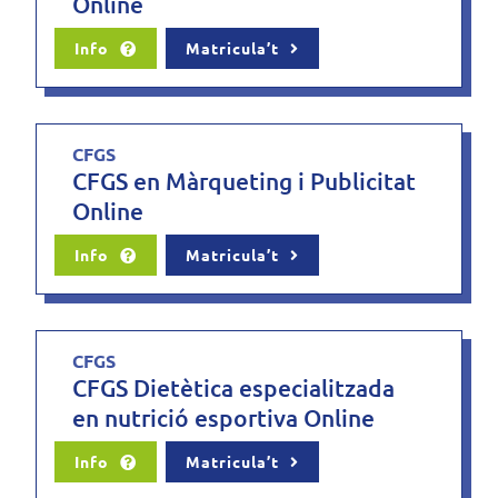
Online
Info
Matricula’t
CFGS
CFGS en Màrqueting i Publicitat
Online
Info
Matricula’t
CFGS
CFGS Dietètica especialitzada
en nutrició esportiva Online
Info
Matricula’t