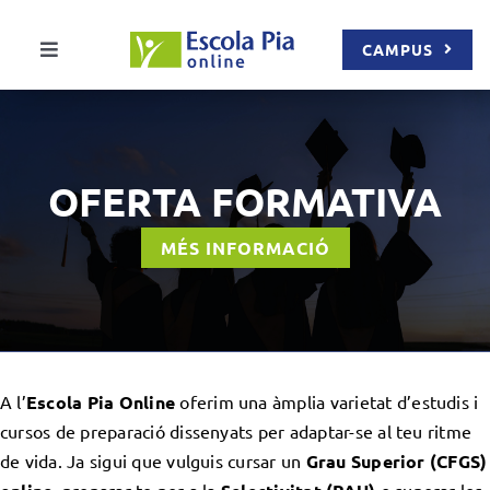
Skip
to
CAMPUS
Toggle
content
Navigation
QUI SOM
OFERTA FORMATIVA
OFERTA FORMATIVA
MÉS INFORMACIÓ
METODOLOGIA ONLINE
ACTUALITAT
CONTACTE
A l’
Escola Pia Online
oferim una àmplia varietat d’estudis i
cursos de preparació dissenyats per adaptar-se al teu ritme
de vida. Ja sigui que vulguis cursar un
Grau Superior (CFGS)