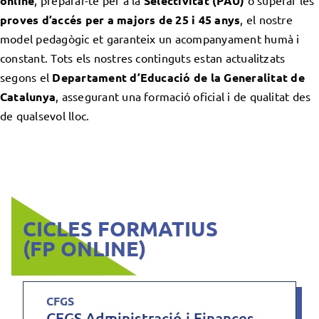
online
, preparar-te per a la
Selectivitat (PAU)
o superar les
proves d’accés per a majors de 25 i 45 anys
, el nostre
model pedagògic et garanteix un acompanyament humà i
constant. Tots els nostres continguts estan actualitzats
segons el
Departament d’Educació de la
Generalita
t de
Catalunya
, assegurant una formació oficial i de qualitat des
de qualsevol lloc.
CICLES FORMATIUS
(FP ONLINE)
CFGS
CFGS Administració i Finances