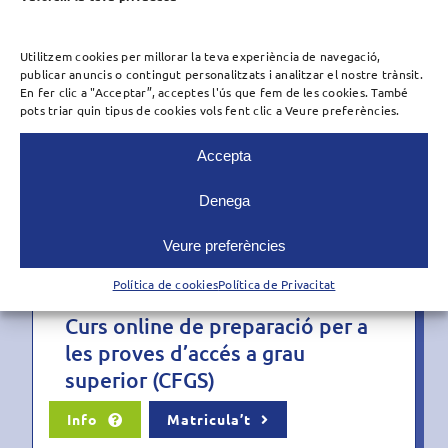
Selectivitat (PAU)
Info
Matricula’t
Utilitzem cookies per millorar la teva experiència de navegació,
publicar anuncis o contingut personalitzats i analitzar el nostre trànsit.
En fer clic a "Acceptar”, acceptes l'ús que fem de les cookies. També
pots triar quin tipus de cookies vols fent clic a Veure preferències.
Curs online de preparació per a
Accepta
l’accés a la universitat +25 i +45
Denega
Info
Matricula’t
Veure preferències
Política de cookies
Política de Privacitat
Curs online de preparació per a
les proves d’accés a grau
superior (CFGS)
Info
Matricula’t