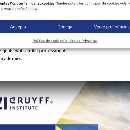
eptes l'ús que fem de les cookies. També pots triar quin tipus de cookies vols f
nances orientat a Gestió Esportiva
, cal complir algun dels
c a Veure preferències.
GS).
Accepta
Denega
Veure preferències
a majors de 25 anys.
Política de cookies
Política de Privacitat
a majors de 45 anys.
e qualsevol família professional.
 acadèmics.