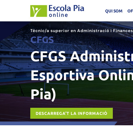
Skip
QUI SOM
OF
to
content
Tècnic/a superior en Administració i Finances
CFGS
CFGS Administr
Esportiva Onlin
Pia)
DESCARREGA’T LA INFORMACIÓ