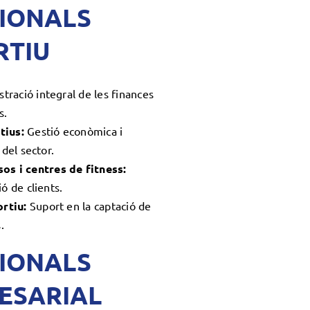
SIONALS
RTIU
tració integral de les finances
s.
tius:
Gestió econòmica i
 del sector.
s i centres de fitness:
ó de clients.
rtiu:
Suport en la captació de
.
SIONALS
RESARIAL