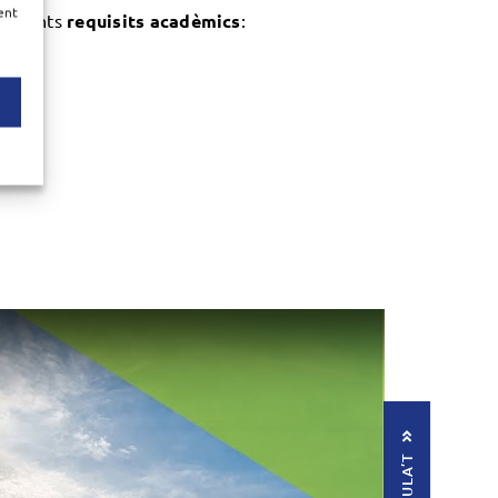
ent
 següents
requisits acadèmics
: