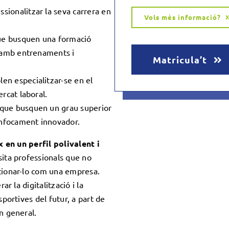
sionalitzar la seva carrera en
Vols més informació?
e busquen una formació
r amb entrenaments i
Matricula’t
en especialitzar-se en el
rcat laboral.
que busquen un grau superior
 enfocament innovador.
 en un perfil polivalent i
ssita professionals que no
tionar-lo com una empresa.
r la digitalització i la
portives del futur, a part de
n general.