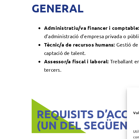
GENERAL
Administratiu/va financer i comptable
d’administració d’empresa privada o públi
Tècnic/a de recursos humans:
Gestió de 
captació de talent.
Assessor/a fiscal i laboral:
Treballant en
tercers.
REQUISITS D’ACCÉ
Val
(UN DEL SEGÜENTS
Uti
con